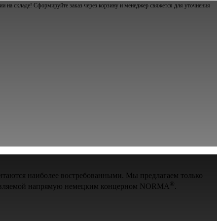
и на складе! Сформируйте заказ через корзину и менеджер свяжется для уточнения
итаются наиболее востребованными. Мы предлагаем только
®
оставляемой напрямую немецким концерном NORMA
.