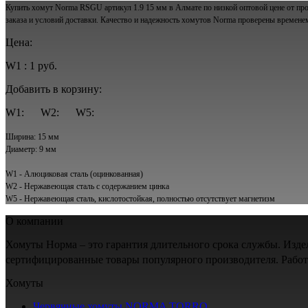
Купить хомут Norma RSGU артикул 1.9 15 мм в Алмате по низкой оптовой цене от про
заказа и условий доставки. Качество и надежность хомутов Norma проверены времене
Цена:
W1 : 1 руб.
Добавить в корзину:
W1:
W2:
W5:
Ширина: 15 мм
Диаметр: 9 мм
W1 - Алюциковая сталь (оцинкованная)
W2 - Нержавеющая сталь с содержанием цинка
W5 - Нержавеющая сталь, кислотостойкая, полностью отсутствует магнетизм
О компании
Хомуты Норма – это гарантия длительного срока службы. Изд
сертифицированные товары популярного производителя. Рабо
Хомуты
Червячные хомуты NORMA TORRO