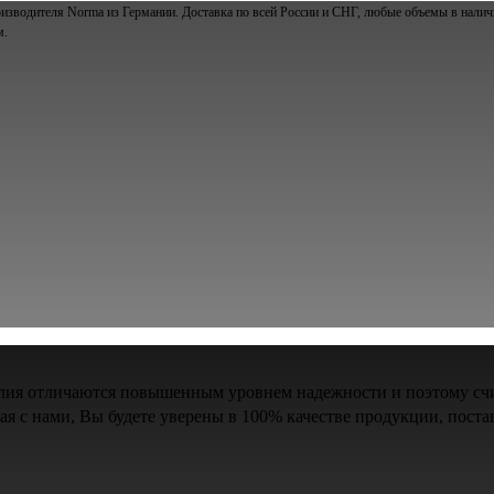
изводителя Norma из Германии. Доставка по всей России и СНГ, любые объемы в наличи
м.
елия отличаются повышенным уровнем надежности и поэтому сч
тая с нами, Вы будете уверены в 100% качестве продукции, п