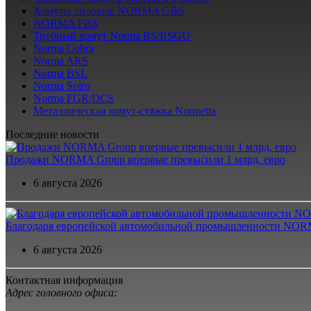
Хомуты силовые NORMA GBS
NORMA FBS
Трубный хомут Norma RS/RSGU
Norma Cobra
Norma ARS
Norma BSL
Norma Spiro
Norma FGR/DCS
Металлическая хомут-стяжка Normetta
Последние новости
Продажи NORMA Group впервые превысили 1 млрд. евро
6 августа 2026
Благодаря европейской автомобильной промышленности NORM
6 августа 2026
Контактная информация
Адрес головного офиса: