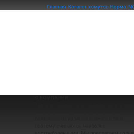
Главная
Каталог хомутов Норма
N
О КОМПАНИИ
Хомуты Норма – это гарантия длительно
срока службы. Изделия отличаются
повышенным уровнем надежности и
поэтому считаются наиболее
востребованными. Мы предлагаем тольк