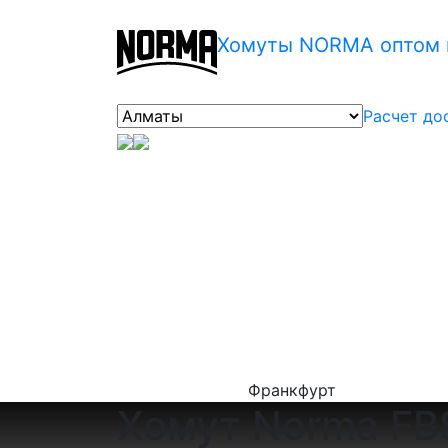
Хомуты NORMA оптом 
Расчет до
Франкфурт
Хомут Norma FBS