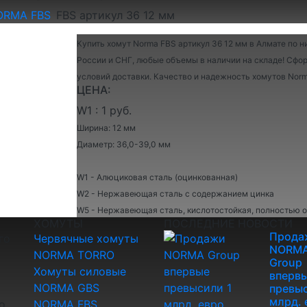
ORMA FBS
FBS артикул 36 12 мм
Купить хомут Norma FBS артикул 36 12 мм в Алмате по н
России и СНГ, любые объемы в наличии на складе! Сфор
условий доставки. Качество и надежность хомутов Nor
ЦЕНА:
W1 : 1 руб.
Ширина: 12 мм
Диаметр: 36,0-39,0 мм
W1 - Алюциковая сталь (оцинкованная)
W2 - Нержавеющая сталь с содержанием цинка
W5 - Нержавеющая сталь, кислотостойкая, полностью 
ХОМУТЫ
ПОСЛЕДНИЕ НОВОСТИ
Прода
го
Червячные хомуты
NORM
NORMA TORRO
Group
Хомуты силовые
вперв
NORMA GBS
превыс
млрд. 
о
NORMA FBS