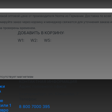
изкой оптовой цене от производителя Norma из Германии. Доставка по всей
мируйте заказ через корзину и менеджер свяжется для уточнения заказа и
ma проверены временем.
ДОБАВИТЬ В КОРЗИНУ:
W1:
W2:
W5:
отсутствует магнетизм
КОНТАКТНАЯ ИНФОРМАЦИЯ
жи
Адрес головного офиса:
A
Екатеринбург, ул. Юмашева, 7
Телефон:
ые
или 1
8 800 7000 395
евро