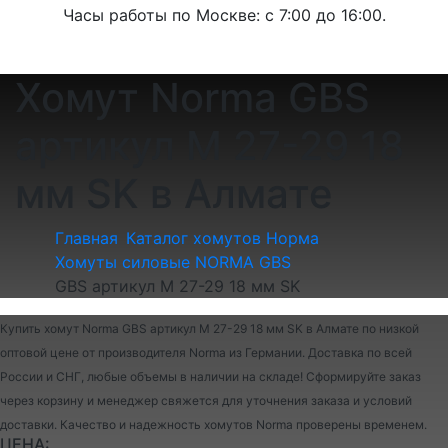
Часы работы по Москве: с 7:00 до 16:00.
Хомут Norma GBS
артикул M 27-29 18
мм SK в Алмате
Главная
Каталог хомутов Норма
Хомуты силовые NORMA GBS
GBS артикул M 27-29 18 мм SK
Купить хомут Norma GBS артикул M 27-29 18 мм SK в Алмате по низкой
оптовой цене от производителя Norma из Германии. Доставка по всей
России и СНГ, любые объемы в наличии на складе! Сформируйте заказ
через корзину и менеджер свяжется для уточнения заказа и условий
доставки. Качество и надежность хомутов Norma проверены временем.
ЦЕНА: