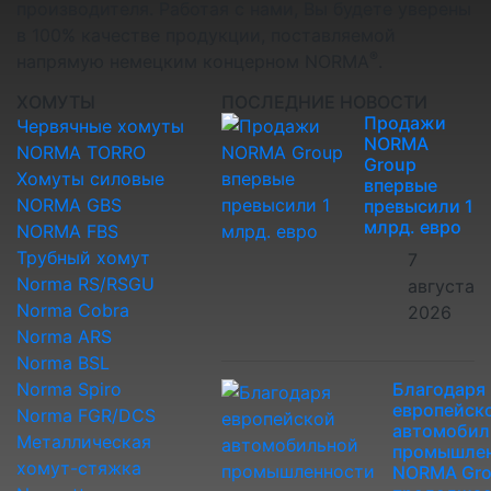
производителя. Работая с нами, Вы будете уверены
в 100% качестве продукции, поставляемой
®
напрямую немецким концерном NORMA
.
ХОМУТЫ
ПОСЛЕДНИЕ НОВОСТИ
Продажи
Червячные хомуты
NORMA
NORMA TORRO
Group
Хомуты силовые
впервые
NORMA GBS
превысили 1
млрд. евро
NORMA FBS
Трубный хомут
7
Norma RS/RSGU
августа
Norma Cobra
2026
Norma ARS
Norma BSL
Norma Spiro
Благодаря
европейск
Norma FGR/DCS
автомобил
Металлическая
промышле
хомут-стяжка
NORMA Gr