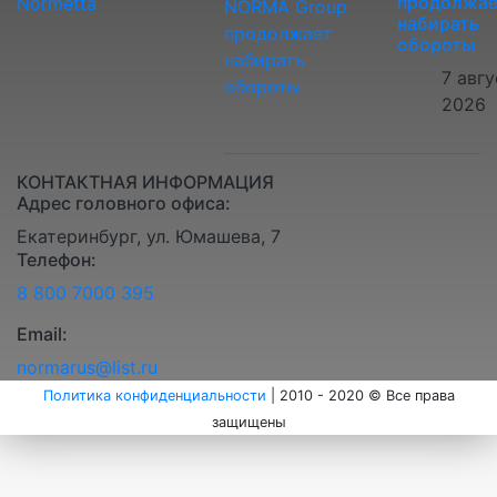
продолжае
Normetta
набирать
обороты
7 авгу
2026
КОНТАКТНАЯ ИНФОРМАЦИЯ
Адрес головного офиса:
Екатеринбург, ул. Юмашева, 7
Телефон:
8 800 7000 395
Email:
normarus@list.ru
Политика конфиденциальности
| 2010 - 2020 © Все права
защищены