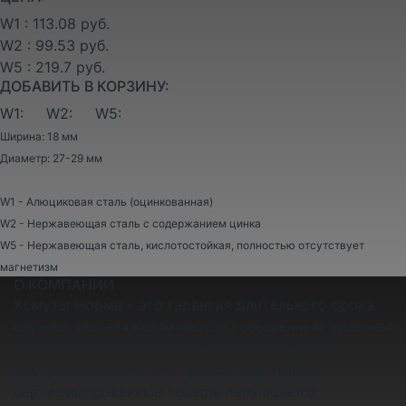
W1 : 113.08 руб.
W2 : 99.53 руб.
W5 : 219.7 руб.
ДОБАВИТЬ В КОРЗИНУ:
W1:
W2:
W5:
Ширина: 18 мм
Диаметр: 27-29 мм
W1 - Алюциковая сталь (оцинкованная)
W2 - Нержавеющая сталь с содержанием цинка
W5 - Нержавеющая сталь, кислотостойкая, полностью отсутствует
магнетизм
О КОМПАНИИ
Хомуты Норма – это гарантия длительного срока
службы. Изделия отличаются повышенным уровнем
надежности и поэтому считаются наиболее
востребованными. Мы предлагаем только
сертифицированные товары популярного