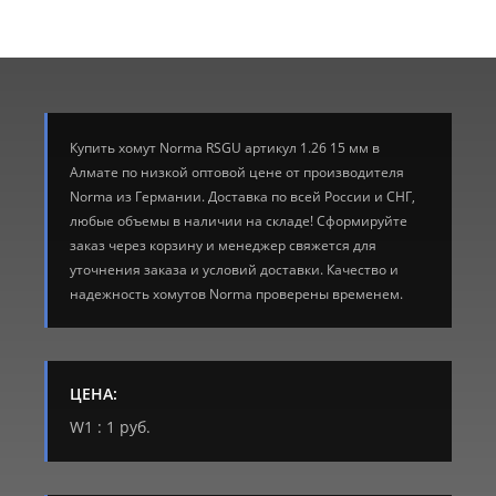
Купить хомут Norma RSGU артикул 1.26 15 мм в
Алмате по низкой оптовой цене от производителя
Norma из Германии. Доставка по всей России и СНГ,
любые объемы в наличии на складе! Сформируйте
заказ через корзину и менеджер свяжется для
уточнения заказа и условий доставки. Качество и
надежность хомутов Norma проверены временем.
ЦЕНА:
W1 : 1 руб.