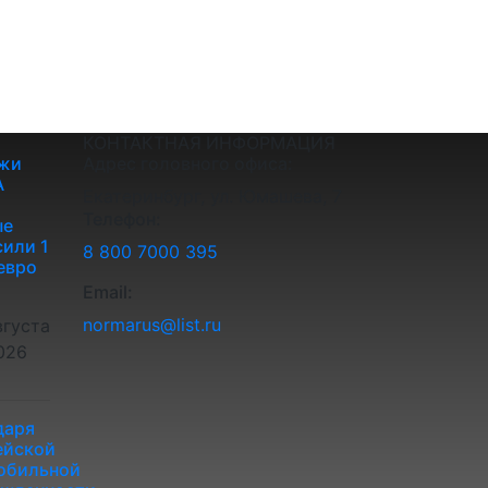
КОНТАКТНАЯ ИНФОРМАЦИЯ
жи
Адрес головного офиса:
A
Екатеринбург, ул. Юмашева, 7
Телефон:
ые
или 1
8 800 7000 395
евро
Email:
normarus@list.ru
вгуста
026
даря
ейской
обильной