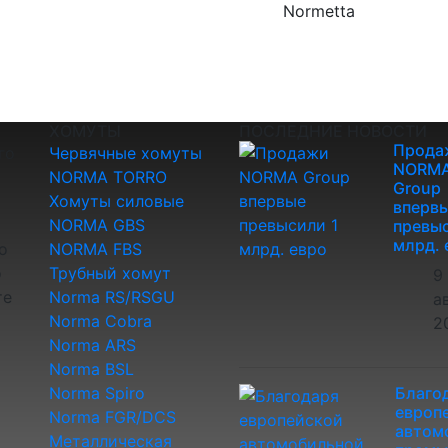
Normetta
ХОМУТЫ
ПОСЛЕДНИЕ НОВОСТИ
Прода
го
Червячные хомуты
NORM
NORMA TORRO
Group
Хомуты силовые
вперв
NORMA GBS
превыс
млрд. 
о
NORMA FBS
о
Трубный хомут
9
те
Norma RS/RSGU
а
Norma Cobra
2
Norma ARS
Norma BSL
Norma Spiro
Благо
европ
Norma FGR/DCS
автом
Металлическая