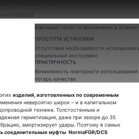
в Алмате
orma FGR/DCS
Ключевые области применения и отличит
ПРОСТОТА УСТАНОВКИ
Отсутствие необходимости использоват
специальный инструмент
ПРАКТИЧНОСТЬ
Возможность повторного использования 
потерь качества
 этих
изделий, изготовленных по современным
рименения невероятно широк – и в капитальном
одопроводной технике. Толстостенным и
дежная герметизация, даже при зазоре до 35
ибрацию, амортизирует удары. Поэтому в самых
ть соединительные муфты
NormaFGR/
DCS