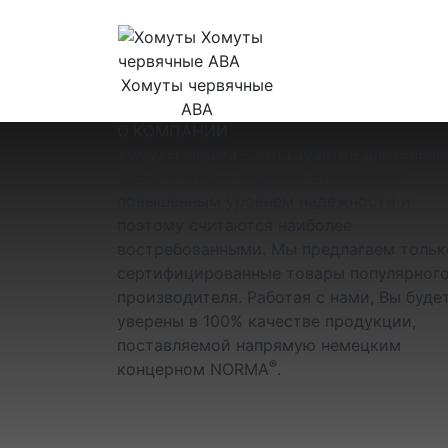
Хомуты червячные
ABA
О КОМПАНИИ
Хомуты Норма – это гарантия длительно
срока службы. Изделия отличаются
повышенным уровнем надежности и
поэтому считаются наиболее
востребованными. Мы предлагаем тольк
сертифицированные товары популярног
производителя. Работая с нами, Вы буде
уверены в 100% качестве продукции,
поставляемой напрямую немецким
®
концерном NORMA
.