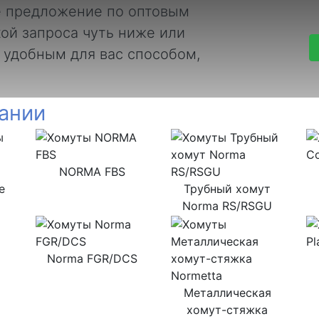
е предложение по оптовым
ой запроса чуть ниже или
 удобным для вас способом,
ании
NORMA FBS
е
Трубный хомут
Norma RS/RSGU
Norma FGR/DCS
Металлическая
хомут-стяжка