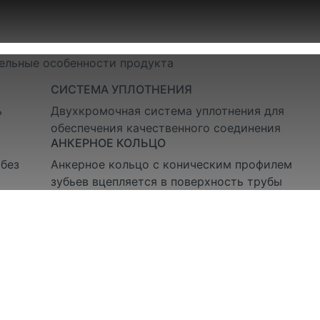
ельные особенности продукта
СИСТЕМА УПЛОТНЕНИЯ
ь
Двухкромочная система уплотнения для
обеспечения качественного соединения
АНКЕРНОЕ КОЛЬЦО
без
Анкерное кольцо с коническим профилем
зубьев вцепляется в поверхность трубы