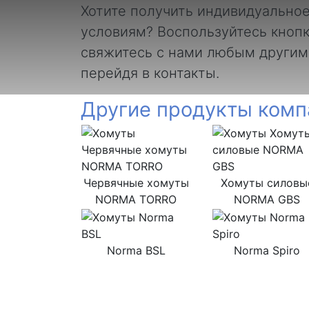
Хотите получить индивидуально
условиям? Воспользуйтесь кнопк
свяжитесь с нами любым другим
перейдя в контакты.
Другие продукты комп
Червячные хомуты
Хомуты силовы
NORMA TORRO
NORMA GBS
Norma BSL
Norma Spiro